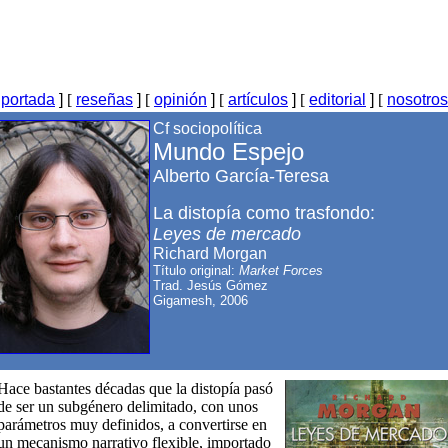
[
portada
]
[
reseñas
]
[
opinión
]
[
artículos
]
[
editorial
]
[
nosotros
Cf sociopolítica
Mundo Espejo
Alberto García-Teresa
La distopía como trasfondo:
Leyes de mercado
Richard Morgan
Título original:
Market Forces
Trad. Jesús Gómez
Gigamesh
, 2006
Hace bastantes décadas que la distopía pasó
de ser un subgénero delimitado, con unos
parámetros muy definidos, a convertirse en
un mecanismo narrativo flexible, importado