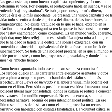
Les gusta ostentar, como buenos capitalistas opulentos, y el consumo
determina su vida. Por ejemplo, el protagonista habla en sueños, y se le
entiende "caja registradora". Se trabaja por conseguir más dinero,
porque éste es lo más importante. Se presenta una visión capitalista de l
vida: todo se enfoca desde el prisma del dinero, de las inversiones, la
competitividad. No existe gratuidad en lo que se hace, excepto en la
relación amorosa del protagonista (en la que se insiste constantemente
que "estoy enamorado", como contraste). Es un mundo vacío, aparente,
hipócrita; muy bien reflejado en este símil: "La cajera mira a la mujer
que le ha dado la tarjeta y le dedica una sonrisa exagerada, con un
contenido en sinceridad equivalente al de fruta fresca en un brick de
supermercado". Se trata de una sociedad precaria, en la que el mundo s
mide por trimestres, como los proyectos empresariales, y donde "dos
años" es "mucho tiempo".
Como hemos apuntado, todo ese contexto se utiliza como trasfondo.
Los feroces duelos en las carreteras entre ejecutivos asentados y otros
que aspiran a ocupar su puesto echándoles del asfalto son lo más
espectacular de
Leyes de mercado
y la apuesta visual más potente del
autor en el libro. Pero sólo es posible retratar esa idea si trazamos una
sociedad liberal muy consolidada, donde la cultura se reduce a conocer
los avatares del mundillo empresarial. No es una excusa, sino una
necesidad narrativa, además de pura intencionalidad política. En ese
último sentido, es de destacar cómo el autor aprovecha un recurso
narrativo con habilidad con distintas finalidades. La voluntad crítica se