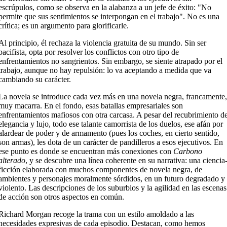
escrúpulos, como se observa en la alabanza a un jefe de éxito: "No
permite que sus sentimientos se interpongan en el trabajo". No es una
crítica; es un argumento para glorificarle.
Al principio, él rechaza la violencia gratuita de su mundo. Sin ser
pacifista, opta por resolver los conflictos con otro tipo de
enfrentamientos no sangrientos. Sin embargo, se siente atrapado por el
trabajo, aunque no hay repulsión: lo va aceptando a medida que va
cambiando su carácter.
La novela se introduce cada vez más en una novela negra, francamente,
muy macarra. En el fondo, esas batallas empresariales son
enfrentamientos mafiosos con otra carcasa. A pesar del recubrimiento d
elegancia y lujo, todo ese talante camorrista de los duelos, ese afán por
alardear de poder y de armamento (pues los coches, en cierto sentido,
son armas), les dota de un carácter de pandilleros a esos ejecutivos. En
ese punto es donde se encuentran más conexiones con
Carbono
alterado
, y se descubre una línea coherente en su narrativa: una ciencia
ficción elaborada con muchos componentes de novela negra, de
ambientes y personajes moralmente sórdidos, en un futuro degradado y
violento. Las descripciones de los suburbios y la agilidad en las escenas
de acción son otros aspectos en común.
Richard Morgan recoge la trama con un estilo amoldado a las
necesidades expresivas de cada episodio. Destacan, como hemos