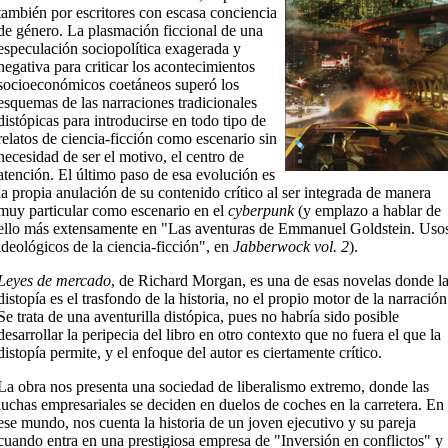
también por escritores con escasa conciencia
de género. La plasmación ficcional de una
especulación sociopolítica exagerada y
negativa para criticar los acontecimientos
socioeconómicos coetáneos superó los
esquemas de las narraciones tradicionales
distópicas para introducirse en todo tipo de
relatos de ciencia-ficción como escenario sin
necesidad de ser el motivo, el centro de
atención. El último paso de esa evolución es
la propia anulación de su contenido crítico al ser integrada de manera
muy particular como escenario en el
cyberpunk
(y emplazo a hablar de
ello más extensamente en "Las aventuras de Emmanuel Goldstein. Uso
ideológicos de la ciencia-ficción", en
Jabberwock vol. 2
)
.
Leyes de mercado
, de Richard Morgan, es una de esas novelas donde l
distopía es el trasfondo de la historia, no el propio motor de la narración
Se trata de una aventurilla distópica, pues no habría sido posible
desarrollar la peripecia del libro en otro contexto que no fuera el que la
distopía permite, y el enfoque del autor es ciertamente crítico.
La obra nos presenta una sociedad de liberalismo extremo, donde las
luchas empresariales se deciden en duelos de coches en la carretera. En
ese mundo, nos cuenta la historia de un joven ejecutivo y su pareja
cuando entra en una prestigiosa empresa de "Inversión en conflictos" y