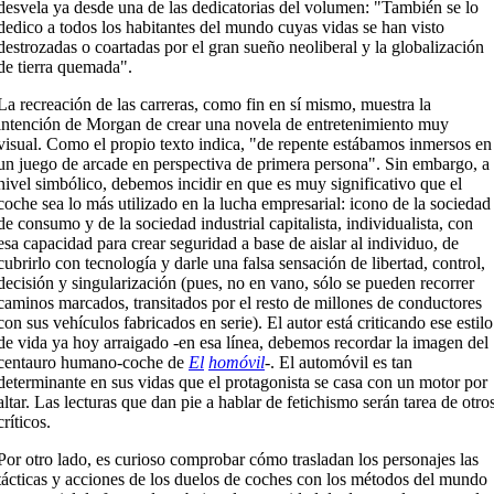
desvela ya desde una de las dedicatorias del volumen: "También se lo
dedico a todos los habitantes del mundo cuyas vidas se han visto
destrozadas o coartadas por el gran sueño neoliberal y la globalización
de tierra quemada".
La recreación de las carreras, como fin en sí mismo, muestra la
intención de Morgan de crear una novela de entretenimiento muy
visual. Como el propio texto indica, "de repente estábamos inmersos en
un juego de arcade en perspectiva de primera persona". Sin embargo, a
nivel simbólico, debemos incidir en que es muy significativo que el
coche sea lo más utilizado en la lucha empresarial: icono de la sociedad
de consumo y de la sociedad industrial capitalista, individualista, con
esa capacidad para crear seguridad a base de aislar al individuo, de
cubrirlo con tecnología y darle una falsa sensación de libertad, control,
decisión y singularización (pues, no en vano, sólo se pueden recorrer
caminos marcados, transitados por el resto de millones de conductores
con sus vehículos fabricados en serie). El autor está criticando ese estilo
de vida ya hoy arraigado -en esa línea, debemos recordar la imagen del
centauro humano-coche de
El
homóvil
-. El automóvil es tan
determinante en sus vidas que el protagonista se casa con un motor por
altar. Las lecturas que dan pie a hablar de fetichismo serán tarea de otro
críticos.
Por otro lado, es curioso comprobar cómo trasladan los personajes las
tácticas y acciones de los duelos de coches con los métodos del mundo