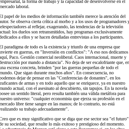
empresarial, la forma de trabajo y la capacidad de desenvolverse en el
mercado laboral.
El papel de los medios de información también merece la atención del
autor. Se observa cierta crítica al morbo y a los usos de programadores 
telespectadores al reflejar, exagerando, las tendencias de la televisión
actual: los duelos son retransmitidos, hay programas exclusivamente
dedicados a ellos y se hacen detalladas entrevistas a los participantes.
El paradigma de todo es la existencia y triunfo de una empresa que
invierte en guerras, en "Inversión en conflictos": "A eso nos dedicamos
aquí, Paco. Gestión comercial neoliberal. Caos internacional, muerte y
destrucción por mando a distancia". No deja de ser escalofriante que, e
una escena concreta, brinden "por las guerras pequeñas de todo el
mundo. Que sigan durante muchos años". En consecuencia, no
podemos dejar de pensar en las "Conferencias de donantes", en los
traficantes de armas y en todo aquello que se enriquece, ya en nuestro
mundo actual, con el asesinato al descubierto, sin tapujos. En la novela
posee un sentido literal, pero resulta también una válida metáfora para
nuestro universo: "cualquier economista que ejerza su profesión en el
mercado libre tiene sangre en las manos; de lo contrario, no está
realizando su trabajo adecuadamente".
Creo que es muy significativo que se diga que ese sector sea "el futuro"
de su sociedad, que resulte lo más exitoso y prestigioso del momento.