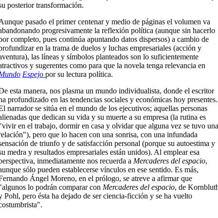
su posterior transformación.
Aunque pasado el primer centenar y medio de páginas el volumen va
abandonando progresivamente la reflexión política (aunque sin hacerlo
por completo, pues continúa apuntando datos dispersos) a cambio de
profundizar en la trama de duelos y luchas empresariales (acción y
aventura), las líneas y símbolos planteados son lo suficientemente
atractivos y sugerentes como para que la novela tenga relevancia en
Mundo
Espejo
por su lectura política.
De esta manera, nos plasma un mundo individualista, donde el escritor
ha profundizado en las tendencias sociales y económicas hoy presentes.
El narrador se sitúa en el mundo de los ejecutivos; aquellas personas
alienadas que dedican su vida y su muerte a su empresa (la rutina es
"vivir en el trabajo, dormir en casa y olvidar que alguna vez se tuvo un
relación"), pero que lo hacen con una sonrisa, con una infundada
sensación de triunfo y de satisfacción personal (porque su autoestima y
su medra y resultados empresariales están unidos). Al emplear esa
perspectiva, inmediatamente nos recuerda a
Mercaderes del espacio
,
aunque sólo pueden establecerse vínculos en ese sentido. Es más,
Fernando Ángel Moreno, en el prólogo, se atreve a afirmar que
"algunos lo podrán comparar con
Mercaderes del espacio
, de Kornblut
y Pohl, pero ésta ha dejado de ser ciencia-ficción y se ha vuelto
costumbrista".