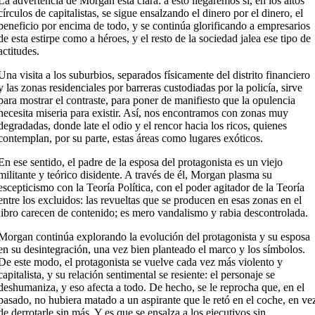
La advertencia de Morgan está clara: a esto llegaremos si, en los altos
círculos de capitalistas, se sigue ensalzando el dinero por el dinero, el
beneficio por encima de todo, y se continúa glorificando a empresarios
de esta estirpe como a héroes, y el resto de la sociedad jalea ese tipo de
actitudes.
Una visita a los suburbios, separados físicamente del distrito financiero
y las zonas residenciales por barreras custodiadas por la policía, sirve
para mostrar el contraste, para poner de manifiesto que la opulencia
necesita miseria para existir. Así, nos encontramos con zonas muy
degradadas, donde late el odio y el rencor hacia los ricos, quienes
contemplan, por su parte, estas áreas como lugares exóticos.
En ese sentido, el padre de la esposa del protagonista es un viejo
militante y teórico disidente. A través de él, Morgan plasma su
escepticismo con la Teoría Política, con el poder agitador de la Teoría
entre los excluidos: las revueltas que se producen en esas zonas en el
libro carecen de contenido; es mero vandalismo y rabia descontrolada.
Morgan continúa explorando la evolución del protagonista y su esposa
en su desintegración, una vez bien planteado el marco y los símbolos.
De este modo, el protagonista se vuelve cada vez más violento y
capitalista, y su relación sentimental se resiente: el personaje se
deshumaniza, y eso afecta a todo. De hecho, se le reprocha que, en el
pasado, no hubiera matado a un aspirante que le retó en el coche, en ve
de derrotarle sin más. Y es que se ensalza a los ejecutivos sin