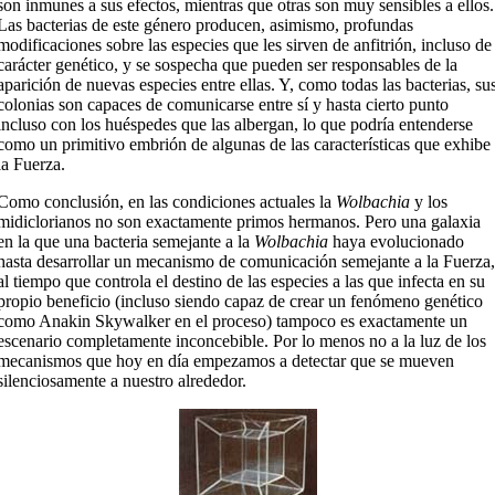
son inmunes a sus efectos, mientras que otras son muy sensibles a ellos.
Las bacterias de este género producen, asimismo, profundas
modificaciones sobre las especies que les sirven de anfitrión, incluso de
carácter genético, y se sospecha que pueden ser responsables de la
aparición de nuevas especies entre ellas. Y, como todas las bacterias, su
colonias son capaces de comunicarse entre sí y hasta cierto punto
incluso con los huéspedes que las albergan, lo que podría entenderse
como un primitivo embrión de algunas de las características que exhibe
la Fuerza.
Como conclusión, en las condiciones actuales la
Wolbachia
y los
midiclorianos no son exactamente primos hermanos. Pero una galaxia
en la que una bacteria semejante a la
Wolbachia
haya evolucionado
hasta desarrollar un mecanismo de comunicación semejante a la Fuerza,
al tiempo que controla el destino de las especies a las que infecta en su
propio beneficio (incluso siendo capaz de crear un fenómeno genético
como Anakin Skywalker en el proceso) tampoco es exactamente un
escenario completamente inconcebible. Por lo menos no a la luz de los
mecanismos que hoy en día empezamos a detectar que se mueven
silenciosamente a nuestro alrededor.