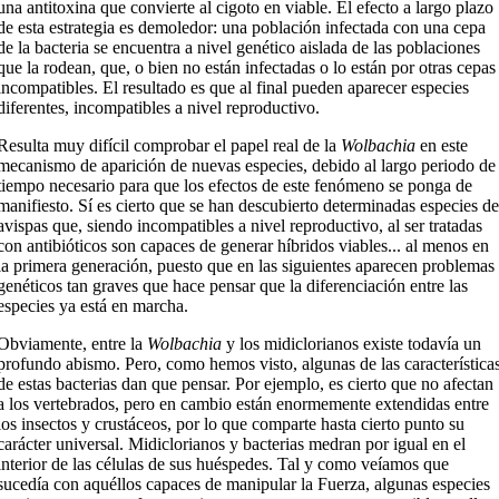
una antitoxina que convierte al cigoto en viable. El efecto a largo plazo
de esta estrategia es demoledor: una población infectada con una cepa
de la bacteria se encuentra a nivel genético aislada de las poblaciones
que la rodean, que, o bien no están infectadas o lo están por otras cepas
incompatibles. El resultado es que al final pueden aparecer especies
diferentes, incompatibles a nivel reproductivo.
Resulta muy difícil comprobar el papel real de la
Wolbachia
en este
mecanismo de aparición de nuevas especies, debido al largo periodo de
tiempo necesario para que los efectos de este fenómeno se ponga de
manifiesto. Sí es cierto que se han descubierto determinadas especies de
avispas que, siendo incompatibles a nivel reproductivo, al ser tratadas
con antibióticos son capaces de generar híbridos viables... al menos en
la primera generación, puesto que en las siguientes aparecen problemas
genéticos tan graves que hace pensar que la diferenciación entre las
especies ya está en marcha.
Obviamente, entre la
Wolbachia
y los midiclorianos existe todavía un
profundo abismo. Pero, como hemos visto, algunas de las característica
de estas bacterias dan que pensar. Por ejemplo, es cierto que no afectan
a los vertebrados, pero en cambio están enormemente extendidas entre
los insectos y crustáceos, por lo que comparte hasta cierto punto su
carácter universal. Midiclorianos y bacterias medran por igual en el
interior de las células de sus huéspedes. Tal y como veíamos que
sucedía con aquéllos capaces de manipular la Fuerza, algunas especies