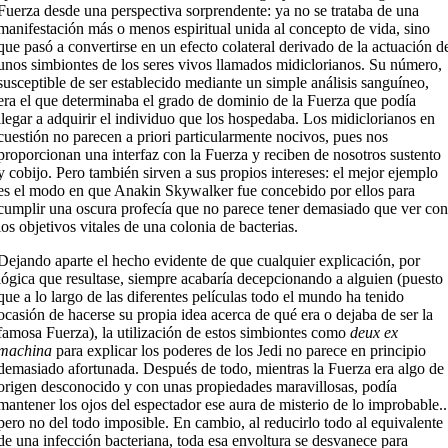
Fuerza desde una perspectiva sorprendente: ya no se trataba de una
manifestación más o menos espiritual unida al concepto de vida, sino
que pasó a convertirse en un efecto colateral derivado de la actuación d
unos simbiontes de los seres vivos llamados midiclorianos. Su número,
susceptible de ser establecido mediante un simple análisis sanguíneo,
era el que determinaba el grado de dominio de la Fuerza que podía
llegar a adquirir el individuo que los hospedaba. Los midiclorianos en
cuestión no parecen a priori particularmente nocivos, pues nos
proporcionan una interfaz con la Fuerza y reciben de nosotros sustento
y cobijo. Pero también sirven a sus propios intereses: el mejor ejemplo
es el modo en que Anakin Skywalker fue concebido por ellos para
cumplir una oscura profecía que no parece tener demasiado que ver con
los objetivos vitales de una colonia de bacterias.
Dejando aparte el hecho evidente de que cualquier explicación, por
lógica que resultase, siempre acabaría decepcionando a alguien (puesto
que a lo largo de las diferentes películas todo el mundo ha tenido
ocasión de hacerse su propia idea acerca de qué era o dejaba de ser la
famosa Fuerza), la utilización de estos simbiontes como
deux ex
machina
para explicar los poderes de los Jedi no parece en principio
demasiado afortunada. Después de todo, mientras la Fuerza era algo de
origen desconocido y con unas propiedades maravillosas, podía
mantener los ojos del espectador ese aura de misterio de lo improbable..
pero no del todo imposible. En cambio, al reducirlo todo al equivalente
de una infección bacteriana, toda esa envoltura se desvanece para