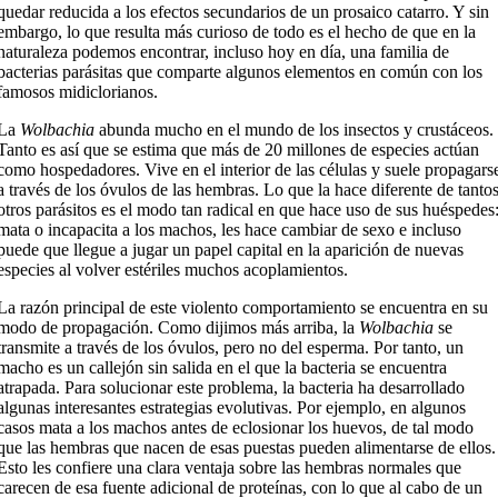
quedar reducida a los efectos secundarios de un prosaico catarro. Y sin
embargo, lo que resulta más curioso de todo es el hecho de que en la
naturaleza podemos encontrar, incluso hoy en día, una familia de
bacterias parásitas que comparte algunos elementos en común con los
famosos midiclorianos.
La
Wolbachia
abunda mucho en el mundo de los insectos y crustáceos.
Tanto es así que se estima que más de 20 millones de especies actúan
como hospedadores. Vive en el interior de las células y suele propagars
a través de los óvulos de las hembras. Lo que la hace diferente de tanto
otros parásitos es el modo tan radical en que hace uso de sus huéspedes
mata o incapacita a los machos, les hace cambiar de sexo e incluso
puede que llegue a jugar un papel capital en la aparición de nuevas
especies al volver estériles muchos acoplamientos.
La razón principal de este violento comportamiento se encuentra en su
modo de propagación. Como dijimos más arriba, la
Wolbachia
se
transmite a través de los óvulos, pero no del esperma. Por tanto, un
macho es un callejón sin salida en el que la bacteria se encuentra
atrapada. Para solucionar este problema, la bacteria ha desarrollado
algunas interesantes estrategias evolutivas. Por ejemplo, en algunos
casos mata a los machos antes de eclosionar los huevos, de tal modo
que las hembras que nacen de esas puestas pueden alimentarse de ellos.
Esto les confiere una clara ventaja sobre las hembras normales que
carecen de esa fuente adicional de proteínas, con lo que al cabo de un