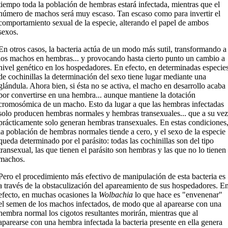
tiempo toda la población de hembras estará infectada, mientras que el
número de machos será muy escaso. Tan escaso como para invertir el
comportamiento sexual de la especie, alterando el papel de ambos
sexos.
En otros casos, la bacteria actúa de un modo más sutil, transformando a
los machos en hembras... y provocando hasta cierto punto un cambio a
nivel genético en los hospedadores. En efecto, en determinadas especie
de cochinillas la determinación del sexo tiene lugar mediante una
glándula. Ahora bien, si ésta no se activa, el macho en desarrollo acaba
por convertirse en una hembra... aunque mantiene la dotación
cromosómica de un macho. Esto da lugar a que las hembras infectadas
solo producen hembras normales y hembras transexuales... que a su vez
prácticamente solo generan hembras transexuales. En estas condiciones
la población de hembras normales tiende a cero, y el sexo de la especie
queda determinado por el parásito: todas las cochinillas son del tipo
transexual, las que tienen el parásito son hembras y las que no lo tienen
machos.
Pero el procedimiento más efectivo de manipulación de esta bacteria es
a través de la obstaculización del apareamiento de sus hospedadores. E
efecto, en muchas ocasiones la
Wolbachia
lo que hace es "envenenar"
el semen de los machos infectados, de modo que al aparearse con una
hembra normal los cigotos resultantes morirán, mientras que al
aparearse con una hembra infectada la bacteria presente en ella genera