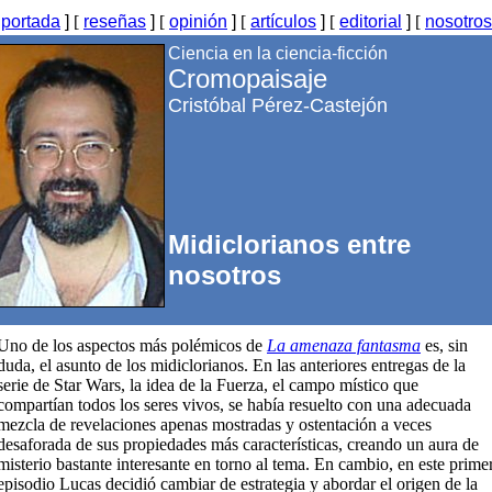
[
portada
]
[
reseñas
]
[
opinión
]
[
artículos
]
[
editorial
]
[
nosotros
Ciencia en la ciencia-ficción
Cromopaisaje
Cristóbal Pérez-Castejón
Midiclorianos entre
nosotros
Uno de los aspectos más polémicos de
La amenaza fantasma
es, sin
duda, el asunto de los midiclorianos. En las anteriores entregas de la
serie de Star Wars, la idea de la Fuerza, el campo místico que
compartían todos los seres vivos, se había resuelto con una adecuada
mezcla de revelaciones apenas mostradas y ostentación a veces
desaforada de sus propiedades más características, creando un aura de
misterio bastante interesante en torno al tema. En cambio, en este prime
episodio Lucas decidió cambiar de estrategia y abordar el origen de la