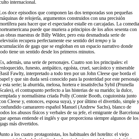
culto internacional.
Los doce episodios que componen las dos temporadas son pequeñas
máquinas de relojería, argumentos construidos con una precisión
mortífera para hacer que el espectador estalle en carcajadas. La comedi
norteamericana puede que muriera a principios de los años sesenta con
las obras maestras de Billy Wilder, pero esta desmadrada serie de
televisión recupera perfectamente ese sentido del
tempo
y la
acumulación de gags que se engloban en un espacio narrativo donde
todo tiene un sentido desde los primeros minutos.
Es, además, una serie de personajes. Cuatro son los principales: el
enloquecido, funesto, antipático, egoísta, cruel, sarcástico y miserable
Basil Fawlty, interpretado a todo tren por un John Cleese que borda el
papel y que sin duda será conocido para la posteridad por este personaj
y esta serie; la aburrida, melosa, hortera e insatisfecha Sybil (Prunella
Scales), el contrapunto perfecto a las histerias de su marido; la dulce,
templada y normalísima criada Polly (Connie Booth, coguionista junto
con Cleese y, entonces, esposa suya), y por último el divertido, simple 
confundido camararero español Manuel (Andrew Sachs), blanco de
todos los abusos físicos y verbales de su jefe, el emigrante de Barcelona
que apenas entiende el inglés y que proporciona siempre algunos de los
gags más divertidos.
Junto a los cuatro protagonistas, los habituales del hotelito: el viejo