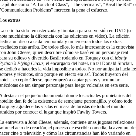
Capítulos como "A Touch of Class", "The Germans", "Basil the Rat" o
"Communication Problems" merecen la pena el esfuerzo.
Los extras
La serie ha sido remasterizada y limpiada para su versión en DVD (se
nota muchísimo la diferencia con las ediciones en video). La edición
dedica un disco a cada temporada y un tercero a todos los extras
reseñados más arriba. De todos ellos, lo más interesante es la entrevista
con John Cleese, quien descubre cómo se basó en un personaje real
para su odioso y divertido Basil: rodando en Torquay con el
Monty
Python´s Flying Circus
, el encargado del hotel, un tal Donald Sinclair,
se dedicó a hacerles la vida imposible a todos. No por antipatía hacia lo
actores y técnicos, sino porque en efecto era así. Todos huyeron del
hotel... excepto Cleese, que empezó a captar gestos y acumular
anécdotas de tan simpar personaje para luego volcarlas en esta serie.
A destacar el pequeño documental donde los actuales propietarios del
hotelito dan fe de la existencia de semejante personajillo, y cómo todo
Torquay agradece las visitas en masa de turistas de todo el mundo
atraídos por conocer el lugar que inspiró Fawlty Towers.
La entrevista a John Cleese, además, contiene unas jugosas reflexiones
sobre el acto de creación, el proceso de escribir comedia, la aventura de
hacer cine o televisión y cómo las circunstancias han ido variando en