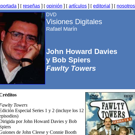
[
portada
]
[
reseñas
]
[
opinión
]
[
artículos
]
[
editorial
]
[
nosotros
DVD
Visiones Digitales
Rafael Marín
John Howard Davies
y Bob Spiers
Fawlty Towers
Créditos
Fawlty Towers
Edición Especial Series 1 y 2 (incluye los 12
episodios)
Dirigida por John Howard Davies y Bob
Spiers
Guiones de John Cleese y Connie Booth