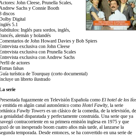
Actores: John Cleese, Prunella Scales,
Andrew Sachs y Connie Booth
3 discos
Dolby Digital
Inglés 5.1
Subtítulos: Inglés para sordos, inglés,
francés, alemán y holandés
Comentarios de John Howard Davies y Bob Spiers
Entrevista exclusiva con John Cleese
Entrevista exclusiva con Prunella Scales
Entrevista exclusiva con Andrew Sachs
Perfil de actores
Tomas falsas
Guía turística de Tourquay (corto documental)
Incluye un libreto ilustrado
La serie
Presentada fugazmente en Televisión Española como
El hotel de los lío
y emitida en algún canal autonómico como
Hotel Fawlty
, la serie
británica
Fawlty Towers
es un clásico de la comedia, de la televisión, d
la genialidad disparatada y perfectamente construida. Una serie que ya
navegó contracorriente en su primera emisión inglesa en 1975 y que
gozó de un inesperado boom cuatro años más tarde, al lanzarse la
segunda temporada. Desde entonces, se ha convertido en una serie de