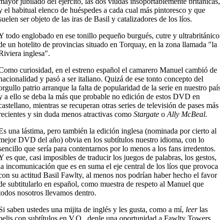
mayor jubilado del ejército, las dos viudas insoportablemente británicas,
y el habitual elenco de huéspedes a cada cual más pintoresco y que
suelen ser objeto de las iras de Basil y catalizadores de los líos.
Y todo englobado en ese tonillo pequeño burgués, cutre y ultrabritánico
de un hotelito de provincias situado en Torquay, en la zona llamada "la
Riviera inglesa".
Como curiosidad, en el estreno español el camarero Manuel cambió de
nacionalidad y pasó a ser italiano. Quizá de ese tonto concepto del
orgullo patrio arranque la falta de popularidad de la serie en nuestro paí
y a ello se deba la más que probable no edición de estos DVD en
castellano, mientras se recuperan otras series de televisión de pases más
recientes y sin duda menos atractivas como
Stargate
o
Ally McBeal
.
Es una lástima, pero también la edición inglesa (nominada por cierto al
mejor DVD del año) obvia en los subtítulos nuestro idioma, con lo
sencillo que sería para contentarnos por lo menos a los fans irredentos.
Y es que, casi imposibles de traducir los juegos de palabras, los gestos,
la incomunicación que es en suma el eje central de los líos que provoca
con su actitud Basil Fawlty, al menos nos podrían haber hecho el favor
de subtitularlo en español, como muestra de respeto al Manuel que
todos nosotros llevamos dentro.
Si saben ustedes una mijita de inglés y les gusta, como a mí,
leer
las
pelis con subtítulos en V.O., denle una oportunidad a Fawlty Towers.