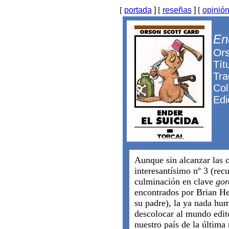
[
portada
]
[
reseñas
]
[
opinió
En
Ors
Tít
Tra
Col
Edi
Aunque sin alcanzar las co
interesantísimo nº 3 (rec
culminación en clave
go
encontrados por Brian Her
su padre), la ya nada hu
descolocar al mundo edito
nuestro país de la última