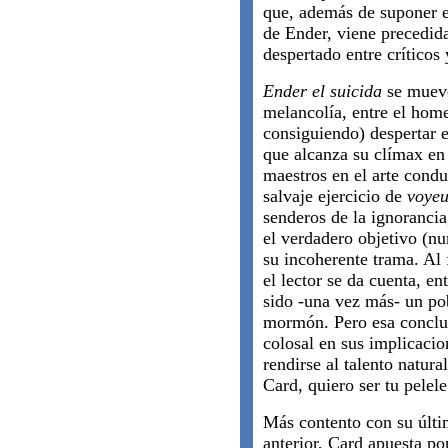
que, además de suponer el
de Ender, viene precedid
despertado entre críticos
Ender el suicida
se mueve 
melancolía, entre el home
consiguiendo) despertar e
que alcanza su clímax en
maestros en el arte conduc
salvaje ejercicio de
voye
senderos de la ignorancia
el verdadero objetivo (n
su incoherente trama. Al 
el lector se da cuenta, e
sido -una vez más- un po
mormón. Pero esa conclus
colosal en sus implicaci
rendirse al talento natura
Card, quiero ser tu pelele
Más contento con su últim
anterior, Card apuesta po