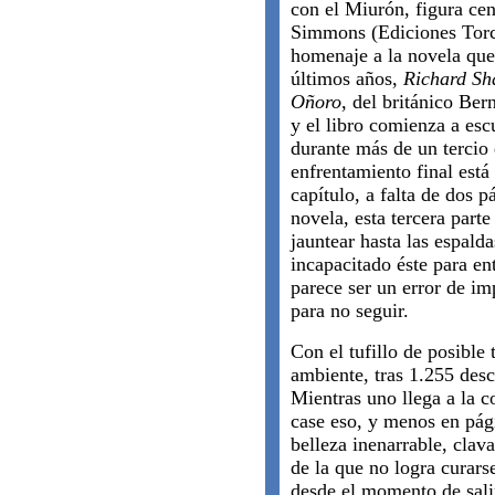
con el Miurón, figura ce
Simmons (Ediciones Torca
homenaje a la novela qu
últimos años,
Richard Sha
Oñoro
, del británico Be
y el libro comienza a es
durante más de un tercio
enfrentamiento final está
capítulo, a falta de dos p
novela, esta tercera part
jauntear hasta las espald
incapacitado éste para ent
parece ser un error de im
para no seguir.
Con el tufillo de posible
ambiente, tras 1.255 desc
Mientras uno llega a la 
case eso, y menos en pág
belleza inenarrable, clav
de la que no logra curarse
desde el momento de sali