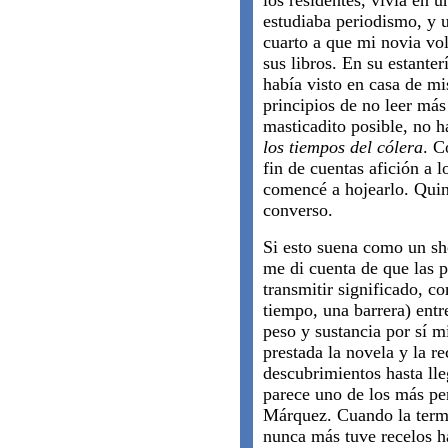
los residentes, vivía en 
estudiaba periodismo, y u
cuarto a que mi novia vol
sus libros. En su estante
había visto en casa de mis
principios de no leer má
masticadito posible, no 
los tiempos del cólera
. C
fin de cuentas afición a l
comencé a hojearlo. Quin
converso.
Si esto suena como un sho
me di cuenta de que las p
transmitir significado, c
tiempo, una barrera) entre
peso y sustancia por sí 
prestada la novela y la r
descubrimientos hasta lle
parece uno de los más pe
Márquez. Cuando la termi
nunca más tuve recelos ha