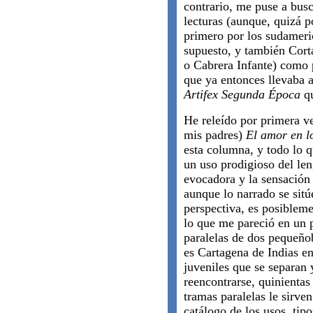
contrario, me puse a busc
lecturas (aunque, quizá p
primero por los sudamer
supuesto, y también Cort
o Cabrera Infante) como p
que ya entonces llevaba 
Artifex Segunda Época
qu
He releído por primera ve
mis padres)
El amor en l
esta columna, y todo lo q
un uso prodigioso del le
evocadora y la sensación
aunque lo narrado se sit
perspectiva, es posiblem
lo que me pareció en un p
paralelas de dos pequeño
es Cartagena de Indias e
juveniles que se separan 
reencontrarse, quinientas
tramas paralelas le sirve
catálogo de los usos, tip