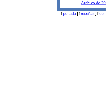
Archivo de 20
[
portada
]
[
reseñas
]
[
opi