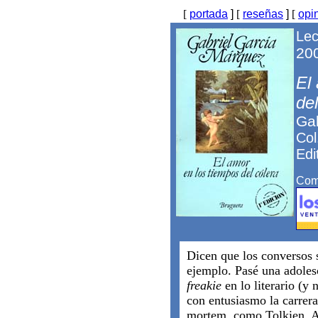
[
portada
]
[
reseñas
]
[
opi
Lec
200
El
del
Ga
Col
Edi
Comp
Dicen que los conversos 
ejemplo. Pasé una adoles
freakie
en lo literario (y
con entusiasmo la carrera
mortem, como Tolkien, A