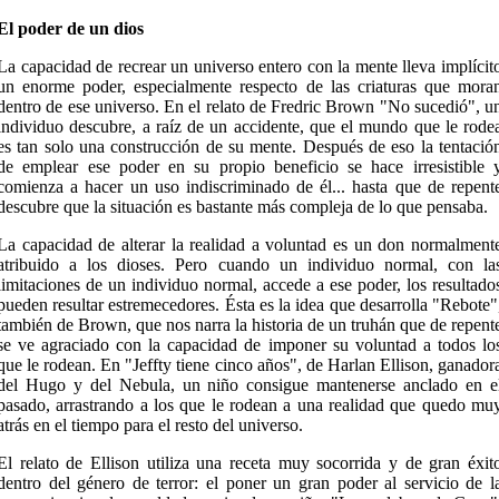
El poder de un dios
La capacidad de recrear un universo entero con la mente lleva implícit
un enorme poder, especialmente respecto de las criaturas que mora
dentro de ese universo. En el relato de Fredric Brown "No sucedió", u
individuo descubre, a raíz de un accidente, que el mundo que le rode
es tan solo una construcción de su mente. Después de eso la tentació
de emplear ese poder en su propio beneficio se hace irresistible 
comienza a hacer un uso indiscriminado de él... hasta que de repent
descubre que la situación es bastante más compleja de lo que pensaba.
La capacidad de alterar la realidad a voluntad es un don normalment
atribuido a los dioses. Pero cuando un individuo normal, con la
limitaciones de un individuo normal, accede a ese poder, los resultado
pueden resultar estremecedores. Ésta es la idea que desarrolla "Rebote"
también de Brown, que nos narra la historia de un truhán que de repent
se ve agraciado con la capacidad de imponer su voluntad a todos lo
que le rodean. En "Jeffty tiene cinco años", de Harlan Ellison, ganador
del Hugo y del Nebula, un niño consigue mantenerse anclado en e
pasado, arrastrando a los que le rodean a una realidad que quedo mu
atrás en el tiempo para el resto del universo.
El relato de Ellison utiliza una receta muy socorrida y de gran éxit
dentro del género de terror: el poner un gran poder al servicio de l