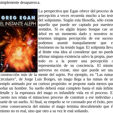
simplemente desaparezca.
La perspectiva que Egan ofrece del proceso d
percepción a veces recuerda mucho a las tesi
del solipsismo. Según esta filosofía, sólo exist
aquello que puede ser captado por nuestro
sentidos. Si en algún lejano bosque cae u
árbol en un momento dado y nosotros n
tenemos ninguna percepción de ese suceso
podemos asumir tranquilamente que e
fenómeno no ha tenido lugar. El solipsista llev
al límite esta idea al considerar que no pued
afirmar ninguna existencia salvo la propia, pue
todo es a la postre una percepción 
representación de su conciencia. El mism
universo no existe, sino que puede ser un
construcción más de la mente del sujeto. Por ejemplo, en "Las ruina
circulares", de Jorge Luis Borges, un mago llega a las ruinas de u
templo animado por un curioso propósito: se propone nada menos qu
soñar un hombre. Su sueño deberá estar completo hasta el más ínfim
detalle y la esperanza del mago es infundirle vida en el proceso. E
cuento nos relata el minucioso proceso de construir a ese individuo 
partir de un sueño. Al final, su empeño se ve coronado por el éxito, per
como consecuencia del mismo el mago termina descubriendo que é
mismo no es real, sino que otro a su vez le está soñando.