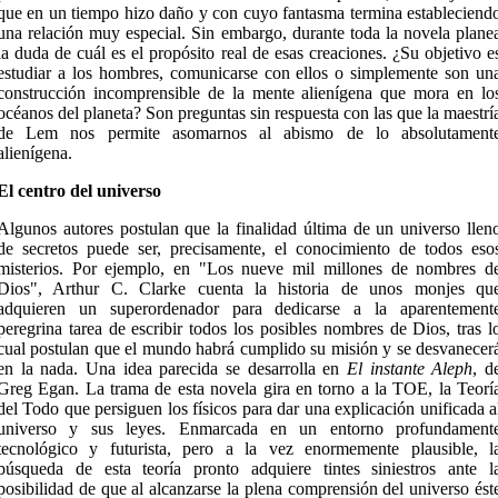
que en un tiempo hizo daño y con cuyo fantasma termina estableciend
una relación muy especial. Sin embargo, durante toda la novela plane
la duda de cuál es el propósito real de esas creaciones. ¿Su objetivo e
estudiar a los hombres, comunicarse con ellos o simplemente son un
construcción incomprensible de la mente alienígena que mora en lo
océanos del planeta? Son preguntas sin respuesta con las que la maestrí
de Lem nos permite asomarnos al abismo de lo absolutament
alienígena.
El centro del universo
Algunos autores postulan que la finalidad última de un universo llen
de secretos puede ser, precisamente, el conocimiento de todos eso
misterios. Por ejemplo, en "Los nueve mil millones de nombres d
Dios", Arthur C. Clarke cuenta la historia de unos monjes qu
adquieren un superordenador para dedicarse a la aparentement
peregrina tarea de escribir todos los posibles nombres de Dios, tras l
cual postulan que el mundo habrá cumplido su misión y se desvanecer
en la nada. Una idea parecida se desarrolla en
El instante Aleph
, d
Greg Egan. La trama de esta novela gira en torno a la TOE, la Teorí
del Todo que persiguen los físicos para dar una explicación unificada a
universo y sus leyes. Enmarcada en un entorno profundament
tecnológico y futurista, pero a la vez enormemente plausible, l
búsqueda de esta teoría pronto adquiere tintes siniestros ante l
posibilidad de que al alcanzarse la plena comprensión del universo ést