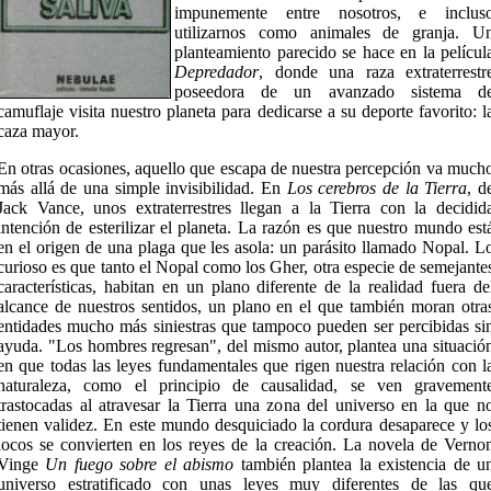
impunemente entre nosotros, e inclus
utilizarnos como animales de granja. U
planteamiento parecido se hace en la películ
Depredador
, donde una raza extraterrestr
poseedora de un avanzado sistema d
camuflaje visita nuestro planeta para dedicarse a su deporte favorito: l
caza mayor.
En otras ocasiones, aquello que escapa de nuestra percepción va much
más allá de una simple invisibilidad. En
Los cerebros de la Tierra
, d
Jack Vance, unos extraterrestres llegan a la Tierra con la decidid
intención de esterilizar el planeta. La razón es que nuestro mundo est
en el origen de una plaga que les asola: un parásito llamado Nopal. L
curioso es que tanto el Nopal como los Gher, otra especie de semejante
características, habitan en un plano diferente de la realidad fuera de
alcance de nuestros sentidos, un plano en el que también moran otra
entidades mucho más siniestras que tampoco pueden ser percibidas si
ayuda. "Los hombres regresan", del mismo autor, plantea una situació
en que todas las leyes fundamentales que rigen nuestra relación con l
naturaleza, como el principio de causalidad, se ven gravement
trastocadas al atravesar la Tierra una zona del universo en la que n
tienen validez. En este mundo desquiciado la cordura desaparece y lo
locos se convierten en los reyes de la creación. La novela de Verno
Vinge
Un fuego sobre el abismo
también plantea la existencia de u
universo estratificado con unas leyes muy diferentes de las qu