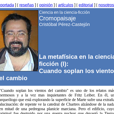
[
portada
]
[
reseñas
]
[
opinión
]
[
artículos
]
[
editorial
]
[
nosotros
Ciencia en la ciencia-ficción
Cromopaisaje
Cristóbal Pérez-Castejón
La metafísica en la cienci
ficción (I):
Cuando soplan los vient
el cambio
"Cuando soplan los vientos del cambio" es uno de los relatos má
hermosos y a la vez mas inquietantes de Fritz Leiber. En él, u
arqueólogo que está explorando la superficie de Marte sufre una extrañ
alucinación: de repente ve la catedral de Chartres alzándose de la nad
en mitad de una pedregosa planicie marciana. Pero el edificio, cuy
original fue destruido por una guerra nuclear que devastó la Tierra