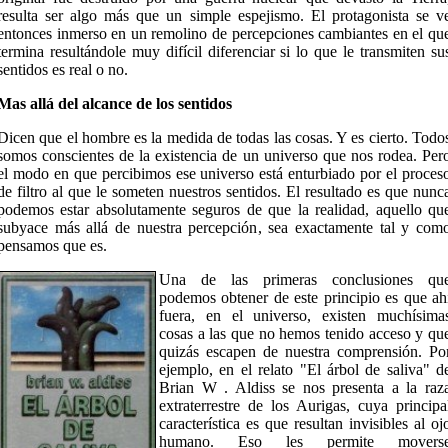
resulta ser algo más que un simple espejismo. El protagonista se v
entonces inmerso en un remolino de percepciones cambiantes en el qu
termina resultándole muy difícil diferenciar si lo que le transmiten su
sentidos es real o no.
Mas allá del alcance de los sentidos
Dicen que el hombre es la medida de todas las cosas. Y es cierto. Todo
somos conscientes de la existencia de un universo que nos rodea. Per
el modo en que percibimos ese universo está enturbiado por el proces
de filtro al que le someten nuestros sentidos. El resultado es que nunc
podemos estar absolutamente seguros de que la realidad, aquello qu
subyace más allá de nuestra percepción, sea exactamente tal y com
pensamos que es.
Una de las primeras conclusiones qu
podemos obtener de este principio es que ah
fuera, en el universo, existen muchísima
cosas a las que no hemos tenido acceso y qu
quizás escapen de nuestra comprensión. Po
ejemplo, en el relato "El árbol de saliva" d
Brian W . Aldiss se nos presenta a la raz
extraterrestre de los Aurigas, cuya principa
característica es que resultan invisibles al oj
humano. Eso les permite movers