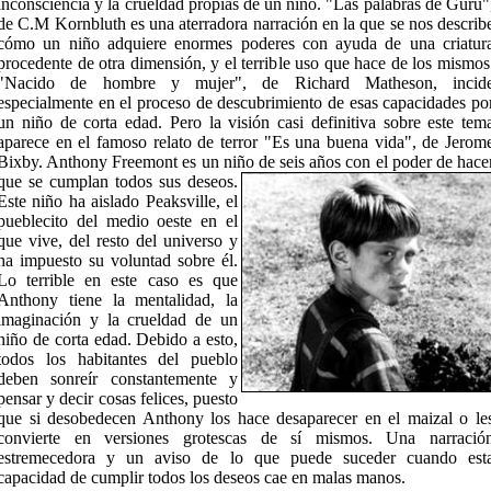
inconsciencia y la crueldad propias de un niño. "Las palabras de Guru"
de C.M Kornbluth es una aterradora narración en la que se nos describ
cómo un niño adquiere enormes poderes con ayuda de una criatur
procedente de otra dimensión, y el terrible uso que hace de los mismos
"Nacido de hombre y mujer", de Richard Matheson, incid
especialmente en el proceso de descubrimiento de esas capacidades po
un niño de corta edad. Pero la visión casi definitiva sobre este tem
aparece en el famoso relato de terror "Es una buena vida", de Jerom
Bixby. Anthony Freemont es un niño de
seis años con el poder de hace
que se cumplan todos sus deseos.
Este niño ha aislado Peaksville, el
pueblecito del medio oeste en el
que vive, del resto del universo y
ha impuesto su voluntad sobre él.
Lo terrible en este caso es que
Anthony tiene la mentalidad, la
imaginación y la crueldad de un
niño de corta edad. Debido a esto,
todos los habitantes del pueblo
deben sonreír constantemente y
pensar y decir cosas felices, puesto
que si desobedecen Anthony los hace desaparecer en el maizal o le
convierte en versiones grotescas de sí mismos. Una narració
estremecedora y un aviso de lo que puede suceder cuando est
capacidad de cumplir todos los deseos cae en malas manos.