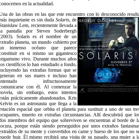
conocemos en la actualidad.
Una de las obras en las que este encuentro
con lo desconocido result
más inquietante es sin duda
Solaris
, de
Stanislaw Lem, recientemente llevada a
la pantalla por Steven Soderbergh
(2003). Solaris es el nombre de un
extraño planeta, un mundo cubierto por
un inmenso océano que parece
constituir en si mismo un gigantesco
organismo vivo. Durante muchos años
los científicos lo han estudiado a fondo,
incluyendo las extrañas formas que se
generan en sus mares e incluso han
intentado infructuosamente
comunicarse con él. Al comenzar la
novela, sin embargo, estos intentos
están prácticamente abandonados. Kris
Kelvin es un astronauta que llega a la
estación espacial que orbita el planeta para sustituir a uno de sus tre
ocupantes, muerto en extrañas circunstancias. Allí descubrirá que lo
dos miembros del equipo que sobreviven se encuentran al borde de l
locura, porque están siendo perseguidos por unos extraños fantasma
extraídos de su mente y convertidos en carne y hueso de los que no s
puede huir. Él mismo recibirá una visita de su pasado, una mujer a l