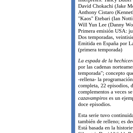
David Chokachi (Jake Mc
Anthony Cistaro (Kenneth
"Kaos" Etebari (Ian Nott
Will Yun Lee (Danny Wo
Primera emisión USA: j
Dos temporadas, veintisi
Emitida en España por 
(primera temporada)
La espada de la hechicer
por las cadenas norteam
temporada"; concepto que
-rellena- la programació
completa, 22 episodios, d
complementos a veces se 
cazavampiros
es un ejemp
doce episodios.
Esta serie tuvo continui
también de relleno; es dec
Está basada en la histori