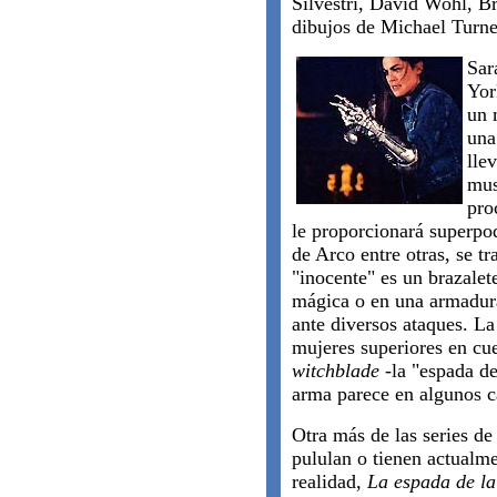
Silvestri, David Wohl, B
dibujos de Michael Turne
Sar
Yor
un 
una
lle
mus
pro
le proporcionará superpod
de Arco entre otras, se t
"inocente" es un brazalet
mágica o en una armadura
ante diversos ataques. L
mujeres superiores en cu
witchblade
-la "espada de
arma parece en algunos ca
Otra más de las series d
pululan o tienen actualm
realidad,
La espada de la