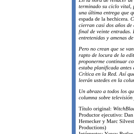
En la hora de renacer d
terminado su ciclo vital,
una última entrega que qu
espada de la hechicera
. C
cierran casi dos años de
final de veinte entradas.
entretenidas y amenas de 
Pero no crean que se van
rapto de locura de la ed
proponerme continuar co
estaba planificada antes 
Crítica en la Red.
Así qu
leerán ustedes en la co
Un abrazo a todos los qu
columna sobre televisión 
Título original:
WitchBla
Productor ejecutivo: Dan
Hemecker y Marc Silves
Productions)
Intérpretes: Yancy Butler