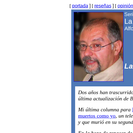
[
portada
]
[
reseñas
]
[
opinió
Seri
La
Alf
La
Dos años han trascurrido
última actualización de B
Mi última columna para
muertos como yo
, un tel
y que murió en su segun