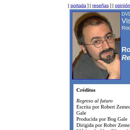
[
portada
]
[
reseñas
]
[
opinió
DV
Vi
Rod
Ro
Re
Créditos
Regreso al futuro
Escrita por Robert Zeme
Gale
Producida por Bog Gale
Dirigida por Rober Zeme