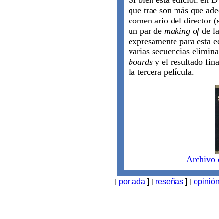
Si bien está edición en D
que trae son más que adec
comentario del director (
un par de
making of
de la
expresamente para esta ed
varias secuencias elimin
boards
y el resultado fin
la tercera película.
Archivo 
[
portada
]
[
reseñas
]
[
opinió