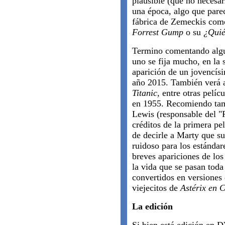
plausible (que no necesar
una época, algo que pare
fábrica de Zemeckis como
Forrest Gump
o su
¿Quié
Termino comentando algun
uno se fija mucho, en la
aparición de un jovencís
año 2015. También verá a
Titanic
, entre otras pelíc
en 1955. Recomiendo tam
Lewis (responsable del 
créditos de la primera pe
de decirle a Marty que s
ruidoso para los estándare
breves apariciones de los
la vida que se pasan toda 
convertidos en versiones 
viejecitos de
Astérix en 
La edición